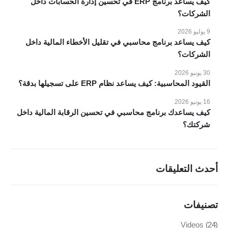
كيف يساعد برنامج ERP في تحسين إدارة الحسابات داخل
الشركات؟
الانظمة والحلول
9 يوليو 2026
انظمة voko erp
كيف يساعد برنامج محاسبي في تقليل الأخطاء المالية داخل
الشركات؟
شركات المقاولات والإنشاءات
شركات الاستثمار العقاري
30 يونيو 2026
القيود المحاسبية: كيف يساعد نظام ERP على تسجيلها بدقة؟
شركات التجارة والتوزيع
الصناعات الصغيرة
16 يونيو 2026
كيف يساعدك برنامج محاسبي في تحسين الرقابة المالية داخل
منظومة الفاتورة الإلكترونية
شركتك؟
مطابع الاوفسيت والفلكسو
إدارة الصالات الرياضية
أحدث التعليقات
طلب عرض سعر
تصنيفات
تواصل معنا
Videos
(24)
مدينة نصر، ميدان الساعة، 26 شارع النزهة، مكتب رقم 63