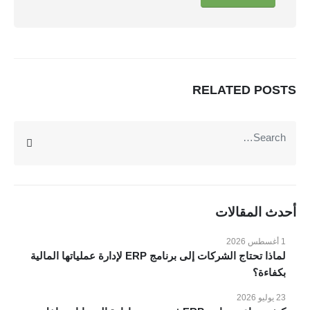
يمنحك نظام فوكو مميزات تساعدك على إدارة ومراقبة عملك
بسهولة : لوحة معلومات وداش بورد , تقارير تحليلات الاعمال
بتقنية BI , ربط الفروع , نظام صلاحيات محكم , توقع الموازنات
بتقنية الذكاء الاصطناعي AI , تتبع دورة سير العمل والمهام ,
RELATED
POSTS
المزيد
متعدد اللغات , الربط مع الرسائل والبريد الإليكتروني...
عن VOKO ERP
الرئيسية
المميزات
أحدث المقالات
الانظمة
1 أغسطس 2026
المدونة
لماذا تحتاج الشركات إلى برنامج ERP لإدارة عملياتها المالية
عملائنا
بكفاءة؟
مقاطع فيديو
23 يوليو 2026
اتصل بنا