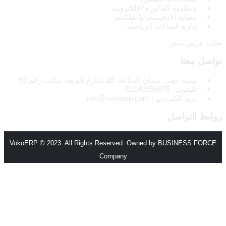
منظومة الفاتورة الإلكترونية
مطابع الاوفسيت والفلكسو
إدارة الصالات الرياضية
طلب عرض سعر
تواصل معنا
مدينة نصر، ميدان الساعة، 26 شارع النزهة، مكتب رقم 63
تليفون : 01149996875
بريد الكتروني : info@vokoerp.com
روابط التواصل
VokoERP © 2023. All Rights Reserved. Owned by BUSINESS FORCE
Company
الرئيسية
من نحن
المميزات
الأنظمة والحلول
انظمة voko erp
شركات المقاولات والإنشاءات