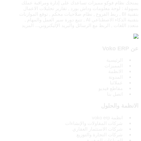
يمنحك نظام فوكو مميزات تساعدك على إدارة ومراقبة عملك
بسهولة : لوحة معلومات وداش بورد , تقارير تحليلات الاعمال
بتقنية BI , ربط الفروع , نظام صلاحيات محكم , توقع الموازنات
بتقنية الذكاء الاصطناعي AI , تتبع دورة سير العمل والمهام ,
متعدد اللغات , الربط مع الرسائل والبريد الإليكتروني...
المزيد
عن Voko ERP
الرئيسية
المميزات
الانظمة
المدونة
عملائنا
مقاطع فيديو
اتصل بنا
الانظمة والحلول
انظمة voko erp
شركات المقاولات والإنشاءات
شركات الاستثمار العقاري
شركات التجارة والتوزيع
الصناعات الصغيرة