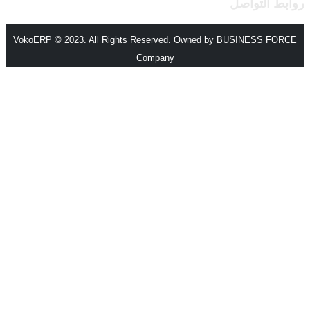
روابط التواصل
VokoERP © 2023. All Rights Reserved. Owned by BUSINESS FORCE
Company
الرئيسية
من نحن
المميزات
الأنظمة والحلول
انظمة voko erp
شركات المقاولات والإنشاءات
مصانع الورق
شركات الاستثمار العقاري
شركات التجارة والتوزيع
الصناعات الصغيرة
منظومة الفاتورة الإلكترونية – مصر
مطابع الاوفسيت والفلكسو
إدارة الصالات الرياضية
اتصل بنا
اتصل بفريق المبيعات
كن شريكا
مركز المساعدة
المدونة
عملائنا