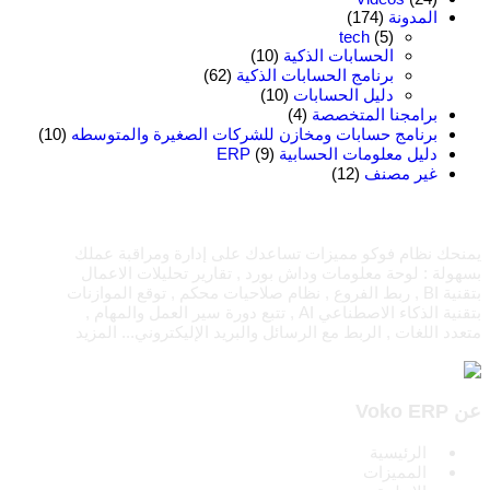
المدونة
(174)
tech
(5)
الحسابات الذكية
(10)
برنامج الحسابات الذكية
(62)
دليل الحسابات
(10)
برامجنا المتخصصة
(4)
برنامج حسابات ومخازن للشركات الصغيرة والمتوسطه
(10)
دليل معلومات الحسابية ERP
(9)
غير مصنف
(12)
يمنحك نظام فوكو مميزات تساعدك على إدارة ومراقبة عملك
بسهولة : لوحة معلومات وداش بورد , تقارير تحليلات الاعمال
بتقنية BI , ربط الفروع , نظام صلاحيات محكم , توقع الموازنات
بتقنية الذكاء الاصطناعي AI , تتبع دورة سير العمل والمهام ,
متعدد اللغات , الربط مع الرسائل والبريد الإليكتروني...
المزيد
عن Voko ERP
الرئيسية
المميزات