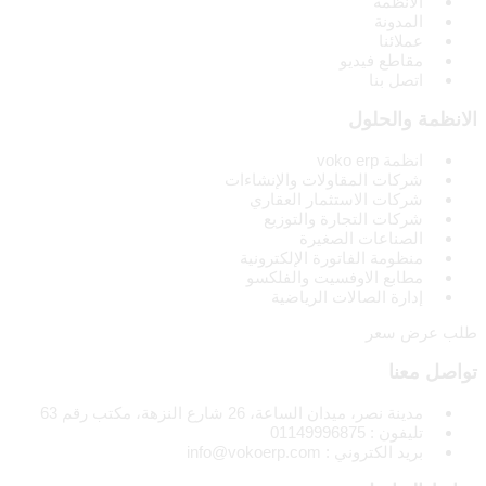
الانظمة
المدونة
عملائنا
مقاطع فيديو
اتصل بنا
الانظمة والحلول
انظمة voko erp
شركات المقاولات والإنشاءات
شركات الاستثمار العقاري
شركات التجارة والتوزيع
الصناعات الصغيرة
منظومة الفاتورة الإلكترونية
مطابع الاوفسيت والفلكسو
إدارة الصالات الرياضية
طلب عرض سعر
تواصل معنا
مدينة نصر، ميدان الساعة، 26 شارع النزهة، مكتب رقم 63
تليفون : 01149996875
بريد الكتروني : info@vokoerp.com