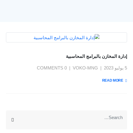
إدارة المخازن بالبرامج المحاسبية
5 يوليو 2023
VOKO-MNG
0 COMMENTS
يمنحك نظام فوكو مميزات تساعدك على إدارة ومراقبة عملك
بسهولة : لوحة معلومات وداش بورد , تقارير تحليلات الاعمال
READ MORE +
بتقنية BI , ربط الفروع , نظام صلاحيات محكم , توقع الموازنات
بتقنية الذكاء الاصطناعي AI , تتبع دورة سير العمل والمهام ,
المزيد
متعدد اللغات , الربط مع الرسائل والبريد الإليكتروني...
عن VOKO ERP