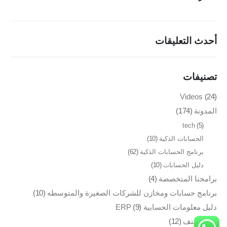
مطابع الاوفسيت والفلكسو
إدارة الصالات الرياضية
أحدث التعليقات
طلب عرض سعر
تصنيفات
تواصل معنا
Videos
(24)
مدينة نصر، ميدان الساعة، 26 شارع النزهة، مكتب رقم 63
المدونة
(174)
تليفون : 01149996875
tech
(5)
بريد الكتروني : info@vokoerp.com
الحسابات الذكية
(10)
برنامج الحسابات الذكية
(62)
روابط التواصل
دليل الحسابات
(10)
برامجنا المتخصصة
(4)
برنامج حسابات ومخازن للشركات الصغيرة والمتوسطه
(10)
دليل معلومات الحسابية ERP
(9)
VokoERP © 2023. All Rights Reserved. Owned by BUSINESS
غير مصنف
(12)
FORCE Company