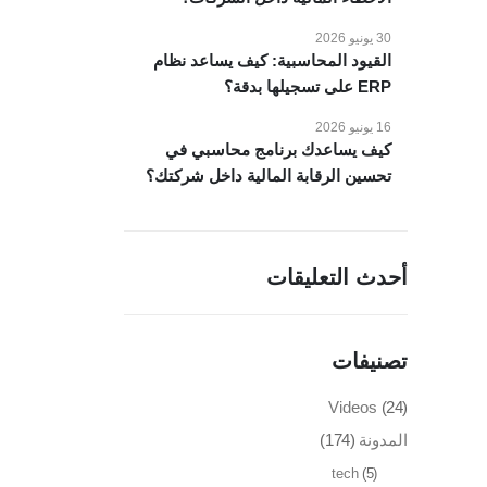
30 يونيو 2026
القيود المحاسبية: كيف يساعد نظام
ERP على تسجيلها بدقة؟
16 يونيو 2026
كيف يساعدك برنامج محاسبي في
تحسين الرقابة المالية داخل شركتك؟
أحدث التعليقات
طلب عرض سعر
تواصل معنا
تصنيفات
مدينة نصر، ميدان الساعة، 26 شارع
Videos
(24)
النزهة، مكتب رقم 63
المدونة
(174)
تليفون : 01149996875
tech
(5)