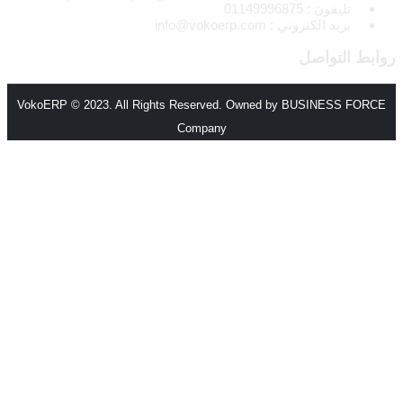
تليفون : 01149996875
بريد الكتروني : info@vokoerp.com
روابط التواصل
VokoERP © 2023. All Rights Reserved. Owned by BUSINESS FORCE
Company
الرئيسية
من نحن
المميزات
الأنظمة والحلول
انظمة voko erp
شركات المقاولات والإنشاءات
مصانع الورق
شركات الاستثمار العقاري
شركات التجارة والتوزيع
الصناعات الصغيرة
منظومة الفاتورة الإلكترونية – مصر
مطابع الاوفسيت والفلكسو
إدارة الصالات الرياضية
اتصل بنا
اتصل بفريق المبيعات
كن شريكا