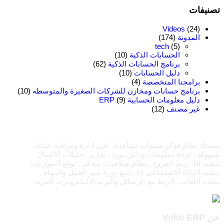
تصنيفات
Videos
(24)
المدونة
(174)
tech
(5)
الحسابات الذكية
(10)
برنامج الحسابات الذكية
(62)
دليل الحسابات
(10)
برامجنا المتخصصة
(4)
برنامج حسابات ومخازن للشركات الصغيرة والمتوسطه
(10)
دليل معلومات الحسابية ERP
(9)
غير مصنف
(12)
يمنحك نظام فوكو مميزات تساعدك على إدارة ومراقبة عملك
بسهولة : لوحة معلومات وداش بورد , تقارير تحليلات الاعمال
بتقنية BI , ربط الفروع , نظام صلاحيات محكم , توقع الموازنات
بتقنية الذكاء الاصطناعي AI , تتبع دورة سير العمل والمهام ,
متعدد اللغات , الربط مع الرسائل والبريد الإليكتروني...
المزيد
عن Voko ERP