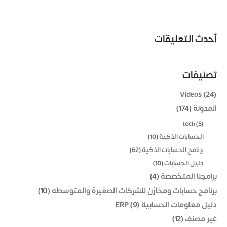
مطابع الاوفسيت والفلكسو
إدارة الصالات الرياضية
أحدث التعليقات
طلب عرض سعر
تصنيفات
تواصل معنا
Videos
(24)
مدينة نصر، ميدان الساعة، 26 شارع النزهة، مكتب رقم 63
المدونة
(174)
تليفون : 01149996875
tech
(5)
بريد الكتروني : info@vokoerp.com
الحسابات الذكية
(10)
برنامج الحسابات الذكية
(62)
روابط التواصل
دليل الحسابات
(10)
برامجنا المتخصصة
(4)
برنامج حسابات ومخازن للشركات الصغيرة والمتوسطه
(10)
دليل معلومات الحسابية ERP
(9)
VokoERP © 2023. All Rights Reserved. Owned by BUSINESS FORCE
غير مصنف
(12)
Company