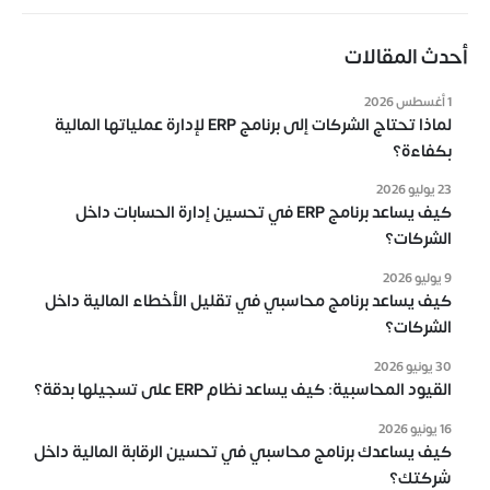
الرئيسية
المميزات
أحدث المقالات
الانظمة
1 أغسطس 2026
المدونة
لماذا تحتاج الشركات إلى برنامج ERP لإدارة عملياتها المالية
عملائنا
بكفاءة؟
مقاطع فيديو
23 يوليو 2026
اتصل بنا
كيف يساعد برنامج ERP في تحسين إدارة الحسابات داخل
الشركات؟
الانظمة والحلول
9 يوليو 2026
انظمة voko erp
كيف يساعد برنامج محاسبي في تقليل الأخطاء المالية داخل
الشركات؟
شركات المقاولات والإنشاءات
شركات الاستثمار العقاري
30 يونيو 2026
القيود المحاسبية: كيف يساعد نظام ERP على تسجيلها بدقة؟
شركات التجارة والتوزيع
الصناعات الصغيرة
16 يونيو 2026
كيف يساعدك برنامج محاسبي في تحسين الرقابة المالية داخل
منظومة الفاتورة الإلكترونية
شركتك؟