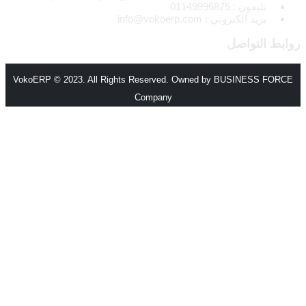
تليفون : 01149996875
بريد الكتروني : info@vokoerp.com
روابط التواصل
VokoERP © 2023. All Rights Reserved. Owned by BUSINESS FORCE
Company
الرئيسية
من نحن
المميزات
الأنظمة والحلول
انظمة voko erp
شركات المقاولات والإنشاءات
مصانع الورق
شركات الاستثمار العقاري
شركات التجارة والتوزيع
الصناعات الصغيرة
منظومة الفاتورة الإلكترونية – مصر
مطابع الاوفسيت والفلكسو
إدارة الصالات الرياضية
اتصل بنا
اتصل بفريق المبيعات
كن شريكا