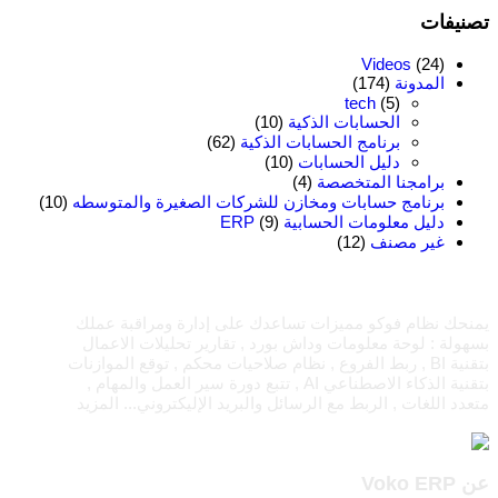
تصنيفات
Videos
(24)
المدونة
(174)
tech
(5)
الحسابات الذكية
(10)
برنامج الحسابات الذكية
(62)
دليل الحسابات
(10)
برامجنا المتخصصة
(4)
برنامج حسابات ومخازن للشركات الصغيرة والمتوسطه
(10)
دليل معلومات الحسابية ERP
(9)
غير مصنف
(12)
يمنحك نظام فوكو مميزات تساعدك على إدارة ومراقبة عملك
بسهولة : لوحة معلومات وداش بورد , تقارير تحليلات الاعمال
بتقنية BI , ربط الفروع , نظام صلاحيات محكم , توقع الموازنات
بتقنية الذكاء الاصطناعي AI , تتبع دورة سير العمل والمهام ,
متعدد اللغات , الربط مع الرسائل والبريد الإليكتروني...
المزيد
عن Voko ERP