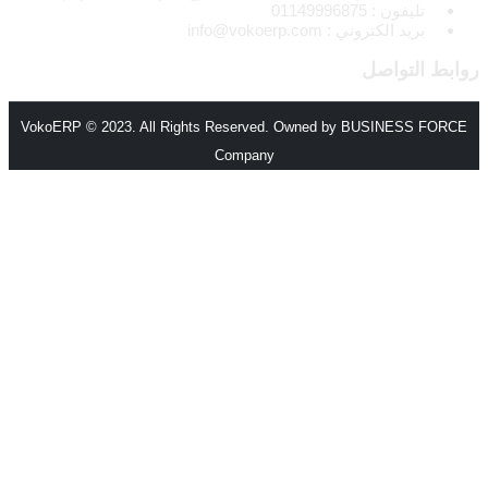
تليفون : 01149996875
بريد الكتروني : info@vokoerp.com
روابط التواصل
VokoERP © 2023. All Rights Reserved. Owned by BUSINESS FORCE
Company
الرئيسية
من نحن
المميزات
الأنظمة والحلول
انظمة voko erp
شركات المقاولات والإنشاءات
مصانع الورق
شركات الاستثمار العقاري
شركات التجارة والتوزيع
الصناعات الصغيرة
منظومة الفاتورة الإلكترونية – مصر
مطابع الاوفسيت والفلكسو
إدارة الصالات الرياضية
اتصل بنا
اتصل بفريق المبيعات
كن شريكا