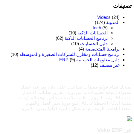
تصنيفات
Videos
(24)
المدونة
(174)
tech
(5)
الحسابات الذكية
(10)
برنامج الحسابات الذكية
(62)
دليل الحسابات
(10)
برامجنا المتخصصة
(4)
برنامج حسابات ومخازن للشركات الصغيرة والمتوسطه
(10)
دليل معلومات الحسابية ERP
(9)
غير مصنف
(12)
يمنحك نظام فوكو مميزات تساعدك على إدارة ومراقبة عملك
بسهولة : لوحة معلومات وداش بورد , تقارير تحليلات الاعمال
بتقنية BI , ربط الفروع , نظام صلاحيات محكم , توقع الموازنات
بتقنية الذكاء الاصطناعي AI , تتبع دورة سير العمل والمهام ,
متعدد اللغات , الربط مع الرسائل والبريد الإليكتروني...
المزيد
عن Voko ERP