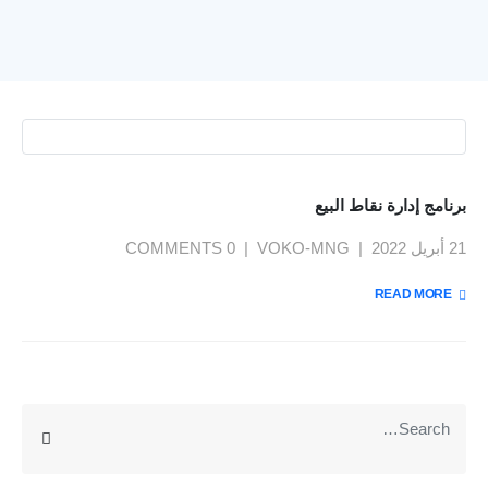
برنامج إدارة نقاط البيع
21 أبريل 2022
VOKO-MNG
0 COMMENTS
يمنحك نظام فوكو مميزات تساعدك على إدارة ومراقبة عملك
بسهولة : لوحة معلومات وداش بورد , تقارير تحليلات الاعمال
READ MORE +
بتقنية BI , ربط الفروع , نظام صلاحيات محكم , توقع الموازنات
بتقنية الذكاء الاصطناعي AI , تتبع دورة سير العمل والمهام ,
المزيد
متعدد اللغات , الربط مع الرسائل والبريد الإليكتروني...
عن VOKO ERP