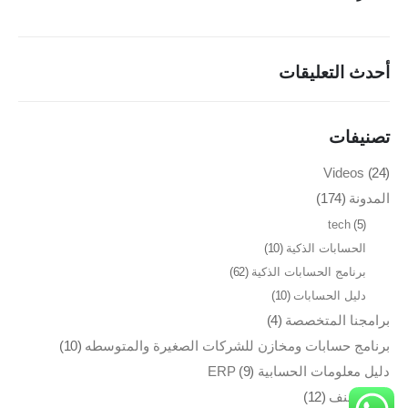
مطابع الاوفسيت والفلكسو
إدارة الصالات الرياضية
أحدث التعليقات
طلب عرض سعر
تصنيفات
تواصل معنا
Videos
(24)
مدينة نصر، ميدان الساعة، 26 شارع النزهة، مكتب رقم 63
المدونة
(174)
تليفون : 01149996875
tech
(5)
بريد الكتروني : info@vokoerp.com
الحسابات الذكية
(10)
برنامج الحسابات الذكية
(62)
روابط التواصل
دليل الحسابات
(10)
برامجنا المتخصصة
(4)
برنامج حسابات ومخازن للشركات الصغيرة والمتوسطه
(10)
دليل معلومات الحسابية ERP
(9)
VokoERP © 2023. All Rights Reserved. Owned by BUSINESS
غير مصنف
(12)
FORCE Company