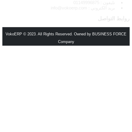
تليفون : 01149996875
بريد الكتروني : info@vokoerp.com
روابط التواصل
VokoERP © 2023. All Rights Reserved. Owned by BUSINESS FORCE
Company
الرئيسية
من نحن
المميزات
الأنظمة والحلول
انظمة voko erp
شركات المقاولات والإنشاءات
مصانع الورق
شركات الاستثمار العقاري
شركات التجارة والتوزيع
الصناعات الصغيرة
منظومة الفاتورة الإلكترونية – مصر
مطابع الاوفسيت والفلكسو
إدارة الصالات الرياضية
اتصل بنا
اتصل بفريق المبيعات
كن شريكا