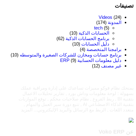
تصنيفات
Videos
(24)
المدونة
(174)
tech
(5)
الحسابات الذكية
(10)
برنامج الحسابات الذكية
(62)
دليل الحسابات
(10)
برامجنا المتخصصة
(4)
برنامج حسابات ومخازن للشركات الصغيرة والمتوسطه
(10)
دليل معلومات الحسابية ERP
(9)
غير مصنف
(12)
يمنحك نظام فوكو مميزات تساعدك على إدارة ومراقبة عملك
بسهولة : لوحة معلومات وداش بورد , تقارير تحليلات الاعمال
بتقنية BI , ربط الفروع , نظام صلاحيات محكم , توقع الموازنات
بتقنية الذكاء الاصطناعي AI , تتبع دورة سير العمل والمهام ,
متعدد اللغات , الربط مع الرسائل والبريد الإليكتروني...
المزيد
عن Voko ERP