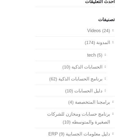
أحدث التعليقات
تصنيفات
طلب عرض سعر
Videos
(24)
المدونة
(174)
تواصل معنا
tech
(5)
مدينة نصر، ميدان الساعة، 26 شارع
النزهة، مكتب رقم 63
الحسابات الذكية
(10)
تليفون : 01149996875
برنامج الحسابات الذكية
(62)
بريد الكتروني : info@vokoerp.com
دليل الحسابات
(10)
روابط التواصل
برامجنا المتخصصة
(4)
برنامج حسابات ومخازن للشركات
الصغيرة والمتوسطه
(10)
دليل معلومات الحسابية ERP
(9)