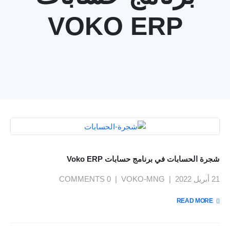
VOKO ERP
شجرة الحسابات في برنامج حسابات Voko ERP
21 أبريل 2022
VOKO-MNG
0 COMMENTS
يمنحك نظام فوكو مميزات تساعدك على إدارة ومراقبة عملك
بسهولة : لوحة معلومات وداش بورد , تقارير تحليلات الاعمال
READ MORE +
بتقنية BI , ربط الفروع , نظام صلاحيات محكم , توقع الموازنات
بتقنية الذكاء الاصطناعي AI , تتبع دورة سير العمل والمهام ,
المزيد
متعدد اللغات , الربط مع الرسائل والبريد الإليكتروني...