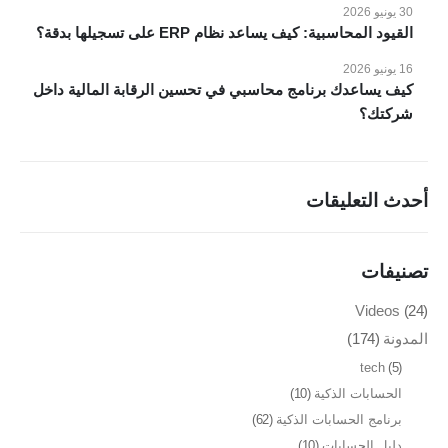
شركات الاستثمار العقاري
30 يونيو 2026
القيود المحاسبية: كيف يساعد نظام ERP على تسجيلها بدقة؟
شركات التجارة والتوزيع
الصناعات الصغيرة
16 يونيو 2026
كيف يساعدك برنامج محاسبي في تحسين الرقابة المالية داخل
منظومة الفاتورة الإلكترونية
شركتك؟
مطابع الاوفسيت والفلكسو
إدارة الصالات الرياضية
أحدث التعليقات
طلب عرض سعر
تصنيفات
تواصل معنا
Videos
(24)
مدينة نصر، ميدان الساعة، 26 شارع النزهة، مكتب رقم 63
المدونة
(174)
تليفون : 01149996875
tech
(5)
بريد الكتروني : info@vokoerp.com
الحسابات الذكية
(10)
برنامج الحسابات الذكية
(62)
روابط التواصل
دليل الحسابات
(10)