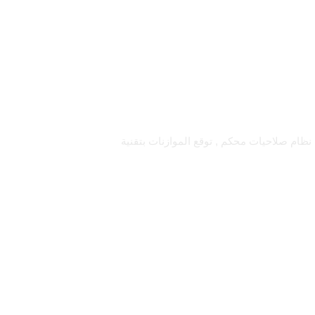
اقبة عملك بسهولة : لوحة معلومات وداش بورد , تقارير تحليلات الاعمال بتقنية BI , ربط الفروع , نظام صلاحيات محكم , توقع الموازنات بتقنية