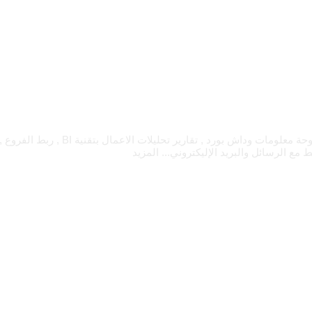
يمنحك نظام فوكو مميزات تساعدك على إدارة ومر
المزيد