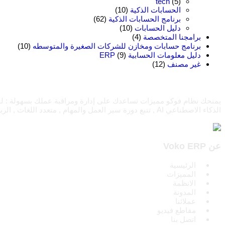
tech
(5)
الحسابات الذكية
(10)
برنامج الحسابات الذكية
(62)
دليل الحسابات
(10)
برامجنا المتخصصة
(4)
برنامج حسابات ومخازن للشركات الصغيرة والمتوسطه
(10)
دليل معلومات الحسابية ERP
(9)
غير مصنف
(12)
الذكاء الاصطناعي AI , تتبع دورة سير العمل والمهام , متعدد اللغات , الربط مع الرسائل والبريد الإليكتروني...
عن Voko ERP
الرئيسية
المميزات
الانظمة
المدونة
عملائنا
مقاطع فيديو
اتصل بنا