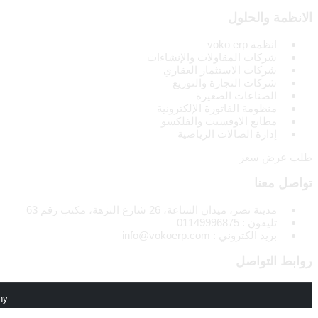
الانظمة والحلول
انظمة voko erp
شركات المقاولات والإنشاءات
شركات الاستثمار العقاري
شركات التجارة والتوزيع
الصناعات الصغيرة
منظومة الفاتورة الإلكترونية
مطابع الاوفسيت والفلكسو
إدارة الصالات الرياضية
طلب عرض سعر
تواصل معنا
مدينة نصر، ميدان الساعة، 26 شارع النزهة، مكتب رقم 63
تليفون : 01149996875
بريد الكتروني : info@vokoerp.com
روابط التواصل
ny