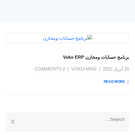
برنامج حسابات ومخازن Voko ERP
20 أبريل 2022
VOKO-MNG
0 COMMENTS
يمنحك نظام فوكو مميزات تساعدك على إدارة ومراقبة عملك
بسهولة : لوحة معلومات وداش بورد , تقارير تحليلات الاعمال
READ MORE +
بتقنية BI , ربط الفروع , نظام صلاحيات محكم , توقع الموازنات
بتقنية الذكاء الاصطناعي AI , تتبع دورة سير العمل والمهام ,
المزيد
متعدد اللغات , الربط مع الرسائل والبريد الإليكتروني...
عن VOKO ERP