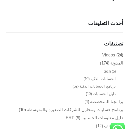
مطابع الاوفسيت والفلكسو
إدارة الصالات الرياضية
أحدث التعليقات
طلب عرض سعر
تصنيفات
تواصل معنا
Videos
(24)
مدينة نصر، ميدان الساعة، 26 شارع النزهة، مكتب رقم 63
المدونة
(174)
تليفون : 01149996875
tech
(5)
بريد الكتروني : info@vokoerp.com
الحسابات الذكية
(10)
برنامج الحسابات الذكية
(62)
روابط التواصل
دليل الحسابات
(10)
برامجنا المتخصصة
(4)
برنامج حسابات ومخازن للشركات الصغيرة والمتوسطه
(10)
دليل معلومات الحسابية ERP
(9)
VokoERP © 2023. All Rights Reserved. Owned by BUSINESS
غير مصنف
(12)
FORCE Company