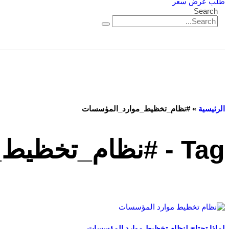
طلب عرض سعر
Search
الرئيسية
»
#نظام_تخظيط_موارد_المؤسسات
Tag - #نظام_تخظيط_موارد_المؤسسات
لماذا تحتاج لنظام تخظيط موارد المؤسسات