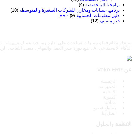
برامجنا المتخصصة
(4)
برنامج حسابات ومخازن للشركات الصغيرة والمتوسطه
(10)
دليل معلومات الحسابية ERP
(9)
غير مصنف
(12)
الذكاء الاصطناعي AI , تتبع دورة سير العمل والمهام , متعدد اللغات , الربط مع الرسائل والبريد الإليكتروني...
عن Voko ERP
الرئيسية
المميزات
الانظمة
المدونة
عملائنا
مقاطع فيديو
اتصل بنا
الانظمة والحلول