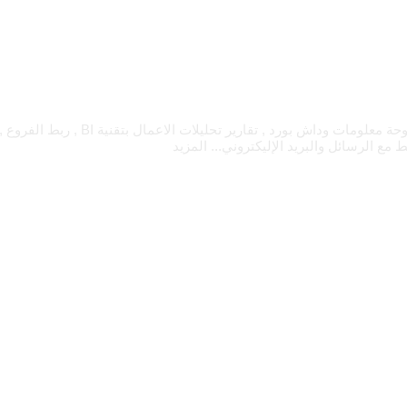
يمنحك نظام فوكو مميزات تساعدك على إدارة ومر
المزيد