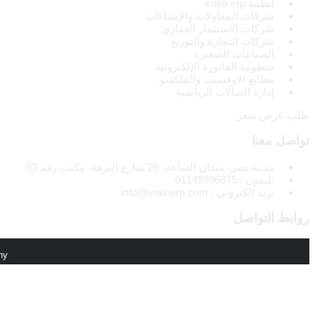
انظمة voko erp
شركات المقاولات والإنشاءات
شركات الاستثمار العقاري
شركات التجارة والتوزيع
الصناعات الصغيرة
منظومة الفاتورة الإلكترونية
مطابع الاوفسيت والفلكسو
إدارة الصالات الرياضية
طلب عرض سعر
تواصل معنا
مدينة نصر، ميدان الساعة، 26 شارع النزهة، مكتب رقم 63
تليفون : 01149996875
بريد الكتروني : info@vokoerp.com
روابط التواصل
ny
الرئيسية
من نحن
المميزات