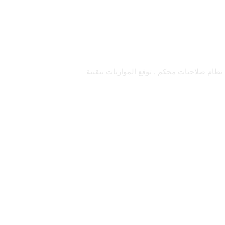
اقبة عملك بسهولة : لوحة معلومات وداش بورد , تقارير تحليلات الاعمال بتقنية BI , ربط الفروع , نظام صلاحيات محكم , توقع الموازنات بتقنية