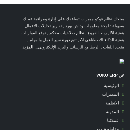
يمنحك نظام فوكو مميزات تساعدك على إدارة ومراقبة عملك
بسهولة : لوحة معلومات وداش بورد , تقارير تحليلات الاعمال
بتقنية BI , ربط الفروع , نظام صلاحيات محكم , توقع الموازنات
بتقنية الذكاء الاصطناعي AI , تتبع دورة سير العمل والمهام ,
المزيد
متعدد اللغات , الربط مع الرسائل والبريد الإليكتروني...
عن VOKO ERP
الرئيسية
المميزات
الانظمة
المدونة
عملائنا
مقاطع فيديو