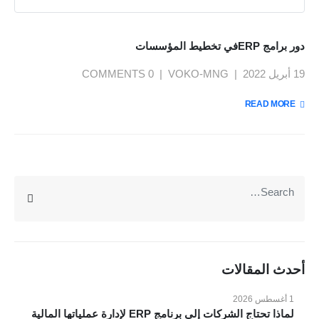
دور برامج ERPفي تخطيط المؤسسات
19 أبريل 2022
VOKO-MNG
0 COMMENTS
يمنحك نظام فوكو مميزات تساعدك على إدارة ومراقبة عملك
بسهولة : لوحة معلومات وداش بورد , تقارير تحليلات الاعمال
READ MORE +
بتقنية BI , ربط الفروع , نظام صلاحيات محكم , توقع الموازنات
بتقنية الذكاء الاصطناعي AI , تتبع دورة سير العمل والمهام ,
المزيد
متعدد اللغات , الربط مع الرسائل والبريد الإليكتروني...
عن VOKO ERP
الرئيسية
المميزات
أحدث المقالات
الانظمة
1 أغسطس 2026
المدونة
لماذا تحتاج الشركات إلى برنامج ERP لإدارة عملياتها المالية