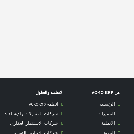
SEO Optimization
Creative We
m ipsum dolor sit amet, coctetur
Lorem ipsum dolor sit amet, 
adipiscing elit.
adipis
عن VOKO ERP
الانظمة والحلول
الرئيسية
انظمة voko erp
المميزات
شركات المقاولات والإنشاءات
الانظمة
شركات الاستثمار العقاري
المدونة
شركات التجارة والتوزيع