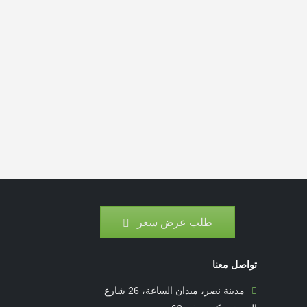
Brand Solutions
Lorem ipsum dolor sit amet, coctetur
Lore
adipiscing elit.
طلب عرض سعر
تواصل معنا
مدينة نصر، ميدان الساعة، 26 شارع