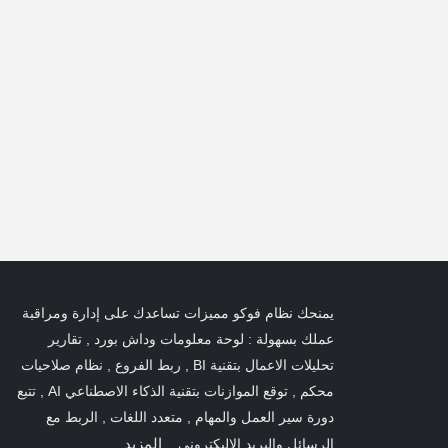
bsites
Mobile Apps
coctetur
Lorem ipsum dolor sit amet, coctetur
cing elit.
adipiscing elit.
يمنحك نظام فوكو مميزات تساعدك على إدارة ومراقبة
عملك بسهولة : لوحة معلومات وداش بورد , تقارير
تحليلات الاعمال بتقنية BI , ربط الفروع , نظام صلاحيات
محكم , توقع الموازنات بتقنية الذكاء الاصطناعي AI , تتبع
دورة سير العمل والمهام , متعدد اللغات , الربط مع
المزيد
الرسائل والبريد الإليكتروني...