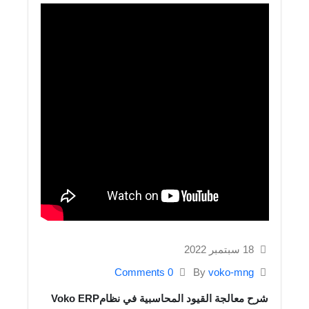
الانظمة والحلول
انظمة voko erp
شركات المقاولات والإنشاءات
شركات الاستثمار العقاري
شركات التجارة والتوزيع
الصناعات الصغيرة
منظومة الفاتورة الإلكترونية
مطابع الاوفسيت والفلكسو
إدارة الصالات الرياضية
طلب عرض سعر
18 سبتمبر 2022
0 Comments
By
voko-mng
تواصل معنا
شرح معالجة القيود المحاسبية في نظامVoko ERP
مدينة نصر، ميدان الساعة، 26 شارع النزهة، مكتب رقم 63