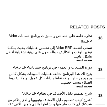
RELATED
POSTS
نظره عامه علي خصائص و مميزات برنامج حسابات Voko
18
ERP￼
سبتمبر
تسعى انظمة Voko ERP إلى تحسين عملياتك بحيث يمكنك
توفير الوقت والتكاليف ، والحصول على رؤية تشغيلية أفضل
بشكل عام...
read more
دورة المبيعات و العملاء في برنامج حساباتVoko ERP
18
يتيح لك هذا البرنامج متابعة عمليات المبيعات بشكل كامل
سبتمبر
بجميع مراحلها، والاحتفاظ ببيانات كل عميل، وإمكانية ربط
العملاء بنسب خصم...
read more
شرح تصميم دليل الأصناف في نظامVoKo ERP
18
"شرح كيفية تصميم دليل الاصناف وتبويبها والذى يتلائم مع
سبتمبر
شركتك اى كانت طبيعتها و نشاطها والذى يتميز بالاتى : 1-...