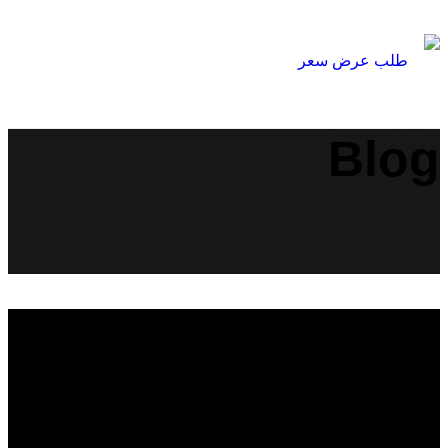
طلب عرض سعر
الرئيسية
Blog
بتدور على برنامج لتوزيع التاسكات وبتضيع وقت
»
»
كبير فيها .. الفيديو ده ليك￼
Blog