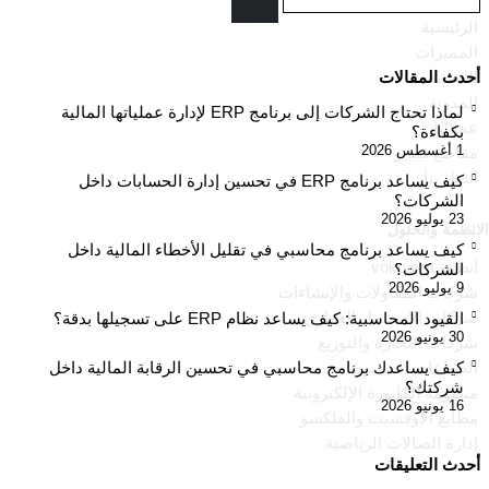
الرئيسية
المميزات
أحدث المقالات
الانظمة
المدونة
لماذا تحتاج الشركات إلى برنامج ERP لإدارة عملياتها المالية
عملائنا
بكفاءة؟
1 أغسطس 2026
مقاطع فيديو
اتصل بنا
كيف يساعد برنامج ERP في تحسين إدارة الحسابات داخل
الشركات؟
23 يوليو 2026
الانظمة والحلول
كيف يساعد برنامج محاسبي في تقليل الأخطاء المالية داخل
انظمة voko erp
الشركات؟
9 يوليو 2026
شركات المقاولات والإنشاءات
شركات الاستثمار العقاري
القيود المحاسبية: كيف يساعد نظام ERP على تسجيلها بدقة؟
30 يونيو 2026
شركات التجارة والتوزيع
كيف يساعدك برنامج محاسبي في تحسين الرقابة المالية داخل
الصناعات الصغيرة
شركتك؟
منظومة الفاتورة الإلكترونية
16 يونيو 2026
مطابع الاوفسيت والفلكسو
إدارة الصالات الرياضية
أحدث التعليقات