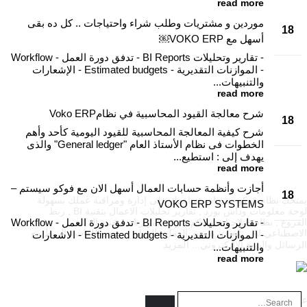
read more
موردين و مشتريات وطلب شراء واحتياجات .. كل ده بقى
18
أسهل مع VOKO ERP￼
سبتمبر
- تقارير وتحليلات BI Reports - تدفق دورة العمل - Workflow
- الموازنات التقديرية - Estimated budgets - الإشعارات
والتنبيهات...
read more
شرح معالجة القيود المحاسبية في نظامVoko ERP
18
شرح كيفية المعالجة المحاسبية للقيود اليومية كأحد وأهم
سبتمبر
الخطوات فى نظام الأستاذ العام "General ledger" والذى
يهدف إلى : استطيع...
read more
أجازت وأنظمة حسابات العمال أسهل الان مع فوكو سيستم –
18
يمنحك نظام فوكو مميزات تساعدك على إدارة ومراقبة عملك بسهولة :
VOKO ERP SYSTEMS
لوحة معلومات وداش بورد , تقارير تحليلات الاعمال بتقنية BI , ربط
سبتمبر
- تقارير وتحليلات BI Reports - تدفق دورة العمل - Workflow
الفروع , نظام صلاحيات محكم , توقع الموازنات بتقنية الذكاء
الاصطناعي AI , تتبع دورة سير العمل والمهام , متعدد اللغات , الربط مع
- الموازنات التقديرية - Estimated budgets - الاشعارات
المزيد
الرسائل والبريد الإليكتروني...
والتنبيهات...
read more
عن VOKO ERP