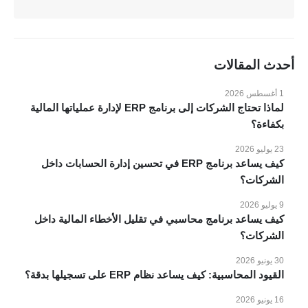
عن VOKO ERP
الرئيسية
المميزات
أحدث المقالات
الانظمة
1 أغسطس 2026
المدونة
لماذا تحتاج الشركات إلى برنامج ERP لإدارة عملياتها المالية
عملائنا
بكفاءة؟
مقاطع فيديو
23 يوليو 2026
اتصل بنا
كيف يساعد برنامج ERP في تحسين إدارة الحسابات داخل
الشركات؟
الانظمة والحلول
9 يوليو 2026
انظمة voko erp
كيف يساعد برنامج محاسبي في تقليل الأخطاء المالية داخل
الشركات؟
شركات المقاولات والإنشاءات
شركات الاستثمار العقاري
30 يونيو 2026
القيود المحاسبية: كيف يساعد نظام ERP على تسجيلها بدقة؟
شركات التجارة والتوزيع
الصناعات الصغيرة
16 يونيو 2026