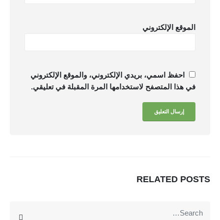
الموقع الإلكتروني
احفظ اسمي، بريدي الإلكتروني، والموقع الإلكتروني
في هذا المتصفح لاستخدامها المرة المقبلة في تعليقي.
يمنحك نظام فوكو مميزات تساعدك على إدارة ومراقبة عملك
بسهولة : لوحة معلومات وداش بورد , تقارير تحليلات الاعمال
بتقنية BI , ربط الفروع , نظام صلاحيات محكم , توقع الموازنات
بتقنية الذكاء الاصطناعي AI , تتبع دورة سير العمل والمهام ,
RELATED
POSTS
المزيد
متعدد اللغات , الربط مع الرسائل والبريد الإليكتروني...