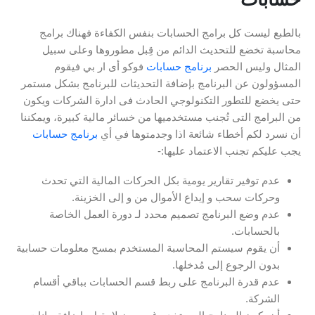
بالطبع ليست كل برامج الحسابات بنفس الكفاءة فهناك برامج
محاسبة تخضع للتحديث الدائم من قِبل مطوروها وعلى سبيل
المثال وليس الحصر
برنامج حسابات
فوكو أى ار بي فيقوم
المسؤولون عن البرنامج بإضافة التحديثات للبرنامج بشكل مستمر
حتى يخضع للتطور التكنولوجي الحادث فى ادارة الشركات ويكون
من البرامج التى تُجنب مستخدميها من خسائر مالية كبيرة، ويمكننا
أن نسرد لكم أخطاء شائعة اذا وجدمتوها في أي
برنامج حسابات
يجب عليكم تجنب الاعتماد عليها:-
عدم توفير تقارير يومية بكل الحركات المالية التي تحدث
وحركات سحب و إيداع الأموال من و إلى الخزينة.
عدم وضع البرنامج تصميم محدد لـ دورة العمل الخاصة
بالحسابات.
أن يقوم سيستم المحاسبة المستخدم بمسح معلومات حسابية
بدون الرجوع إلى مُدخلها.
عدم قدرة البرنامج على ربط قسم الحسابات بباقي أقسام
الشركة.