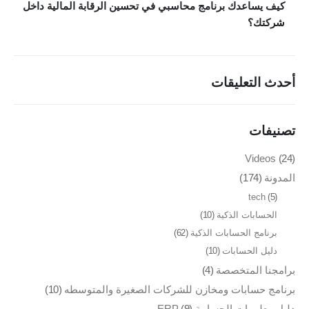
كيف يساعدك برنامج محاسبي في تحسين الرقابة المالية داخل
منظومة الفاتورة الإلكترونية
شركتك؟
مطابع الاوفسيت والفلكسو
إدارة الصالات الرياضية
أحدث التعليقات
طلب عرض سعر
تصنيفات
تواصل معنا
Videos
(24)
مدينة نصر، ميدان الساعة، 26 شارع النزهة، مكتب رقم 63
المدونة
(174)
تليفون : 01149996875
tech
(5)
بريد الكتروني : info@vokoerp.com
الحسابات الذكية
(10)
برنامج الحسابات الذكية
(62)
روابط التواصل
دليل الحسابات
(10)
برامجنا المتخصصة
(4)
برنامج حسابات ومخازن للشركات الصغيرة والمتوسطه
(10)
دليل معلومات الحسابية ERP
(9)