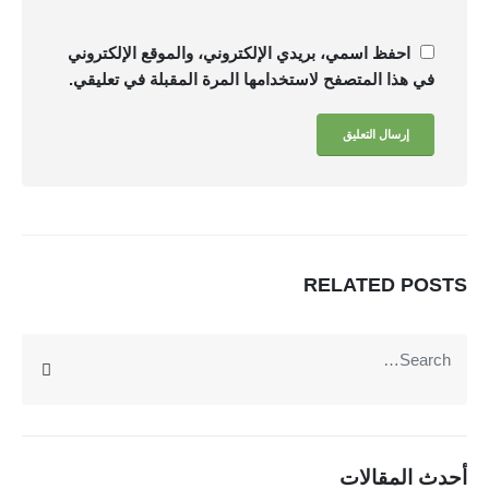
احفظ اسمي، بريدي الإلكتروني، والموقع الإلكتروني
في هذا المتصفح لاستخدامها المرة المقبلة في تعليقي.
يمنحك نظام فوكو مميزات تساعدك على إدارة ومراقبة عملك
بسهولة : لوحة معلومات وداش بورد , تقارير تحليلات الاعمال
بتقنية BI , ربط الفروع , نظام صلاحيات محكم , توقع الموازنات
بتقنية الذكاء الاصطناعي AI , تتبع دورة سير العمل والمهام ,
RELATED
POSTS
المزيد
متعدد اللغات , الربط مع الرسائل والبريد الإليكتروني...
عن VOKO ERP
الرئيسية
المميزات
أحدث المقالات