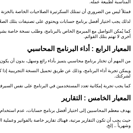
المناسبة لطبيعة عمله.
فمثلاً ليس من الضروري أن تمتلك السكرتيرة الصلاحيات الخاصة بالخزنة
لذلك يجب اختيار أفضل برنامج حسابات ويحتوي على تصنيفات بتلك الصلاح
كما يُمكن التواصل مع المبرمج الخاص بالبرنامج، وطلب نسخة خاصة بشرك
أخرى لا تهتم بتلك القوائم.
المعيار الرابع : أداء البرنامج المحاسبي
من المهم أن تختار برنامج محاسبي يتميز بأداء رائع وسهل، بدون أن يكون به تعليق أو Bugs، وذلك من أجل ضمان استقرار استخدام البرامج في كافة 
ويمكن تجربة أداء البرنامج، وذلك عن طريق تحميل النسخة التجريبية إذا 
لشركتك.
كما يجب تجربة إمكانية تعدد المستخدمين في البرنامج على نفس السيرف
المعيار الخامس : التقارير
يهدف معظم المحاسبين إلى اختيار أفضل برنامج حسابات، عدم استخدام ال
حيث يجب أن تكون التقارير مرتبة، فهناك تقارير خاصة بالفواتير وعملية الش
وشهرياً .. إلخ.