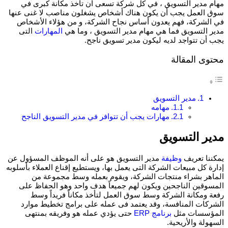
مهام مدير التسويق ، في كل شركة تسعى أن تأخذ مكانة كبرى في
سوق العمل يجب أن يكون هناك أشخاص يشغلون مناصب لا غنى عنها
في الشركة، فهم يعدون أساس نجاح الشركة، و من هؤلاء الأشخاص
مدير التسويق فما هي مهام مدير التسويق ، وما هي
المهارات
التى
يجب أن تتواجد لديه ليكون مدير تسويق ناجح.
محتوى المقالة
مدير التسويق
مهامه
مهارات يجب أن تتوافر في مدير التسويق الناجح
مدير التسويق
يمكننا تعريف
وظيفة
مدير التسويق هو على أنه الموظف المسؤول عن
إدارة كل مبيعات الشركة التى يعمل بها، ويستطيع إقناع العملاء بأسلوبه
الماهر بشراء منتجات الشركة، ويقوم بعمله وسط مجموعة من
المسوقين الناجحين ويكون لهم جميعاً هدف واحد وهو الحفاظ على
رفعة ومكانة الشركة وسط سوق العمل لتأخذ مكاناً فريداً وسط
الشركات المنافسة، وقد يعتمد فى عمله على برامج تخطيط موارد
المؤسسات مثل
برنامج ERP
حتى يؤدي عمله هو وفريقه بمنتهى
السهولة والأريحية.