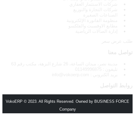
شركات الاستثمار العقاري
شركات التجارة والتوزيع
الصناعات الصغيرة
منظومة الفاتورة الإلكترونية
مطابع الاوفسيت والفلكسو
إدارة الصالات الرياضية
طلب عرض سعر
تواصل معنا
مدينة نصر، ميدان الساعة، 26 شارع النزهة، مكتب رقم 63
تليفون : 01149996875
بريد الكتروني : info@vokoerp.com
روابط التواصل
VokoERP © 2023. All Rights Reserved. Owned by BUSINESS FORCE
Company
الرئيسية
من نحن
المميزات