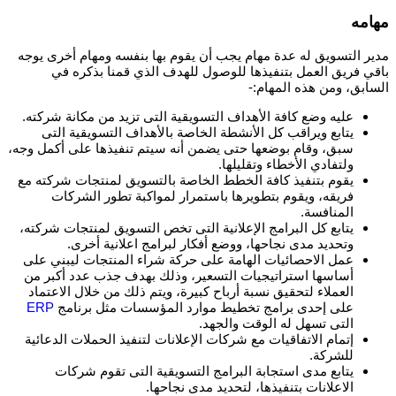
مهامه
مدير التسويق له عدة مهام يجب أن يقوم بها بنفسه ومهام أخرى يوجه
باقي فريق العمل بتنفيذها للوصول للهدف الذي قمنا بذكره في
السابق، ومن هذه المهام:-
عليه وضع كافة الأهداف التسويقية التى تزيد من مكانة شركته.
يتابع ويراقب كل الأنشطة الخاصة بالأهداف التسويقية التى
سبق، وقام بوضعها حتى يضمن أنه سيتم تنفيذها على أكمل وجه،
ولتفادي الأخطاء وتقليلها.
يقوم بتنفيذ كافة الخطط الخاصة بالتسويق لمنتجات شركته مع
فريقه، ويقوم بتطويرها باستمرار لمواكبة تطور الشركات
المنافسة.
يتابع كل البرامج الإعلانية التى تخص التسويق لمنتجات شركته،
وتحديد مدى نجاحها، ووضع أفكار لبرامج اعلانية أخرى.
عمل الاحصائيات الهامة على حركة شراء المنتجات ليبني على
أساسها استراتيجيات التسعير، وذلك بهدف جذب عدد أكبر من
العملاء لتحقيق نسبة أرباح كبيرة، ويتم ذلك من خلال الاعتماد
على إحدى برامج تخطيط موارد المؤسسات مثل برنامج
ERP
التى تسهل له الوقت والجهد.
إتمام الاتفاقيات مع شركات الإعلانات لتنفيذ الحملات الدعائية
للشركة.
يتابع مدى استجابة البرامج التسويقية التى تقوم شركات
الاعلانات بتنفيذها، لتحديد مدى نجاحها.