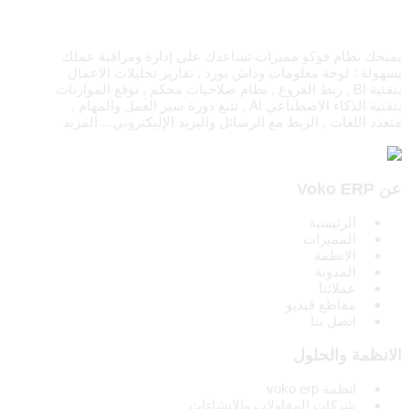
يمنحك نظام فوكو مميزات تساعدك على إدارة ومراقبة عملك
بسهولة : لوحة معلومات وداش بورد , تقارير تحليلات الاعمال
بتقنية BI , ربط الفروع , نظام صلاحيات محكم , توقع الموازنات
بتقنية الذكاء الاصطناعي AI , تتبع دورة سير العمل والمهام ,
متعدد اللغات , الربط مع الرسائل والبريد الإليكتروني...
المزيد
عن Voko ERP
الرئيسية
المميزات
الانظمة
المدونة
عملائنا
مقاطع فيديو
اتصل بنا
الانظمة والحلول
انظمة voko erp
شركات المقاولات والإنشاءات