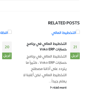
RELATED
POSTS
19
 برنامج
النظام المحاسبي داخل برنامج
20
حسابات Voko ERP
أبريل
أبريل
 برنامج
داخل أى شركة مهما كان مجالها
ابات Voko ERP ، كثيراً ما
ينبغي ان يتواجد لديها نظام
صطلح
محاسبي مسؤول عن أى معالجة،
 أغلبنا لا
مراجعة وإخراج أى معلومات...
read more