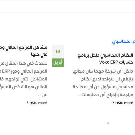
منظومة سلسلة الإمداد 
20
مشاكل المراجع المالي ودور ERP
برنامج حسابات Voko ERP
في حلها
أبريل
إذا كنت تنوي الارتقاء وال
نتحدث في هذا المقال عن
الدائم لمنشأتك عليك الأ
المراجع المالي ودور ERP في حل
بالأقسام التى تُزيد من أرب
المشاكل التي تواجهه؛ فالمراجع
المؤسسة ومدها بموظفي
المالي هو الشخص المسؤول
أكفاء ويجب أن...
عن...
read more
read more