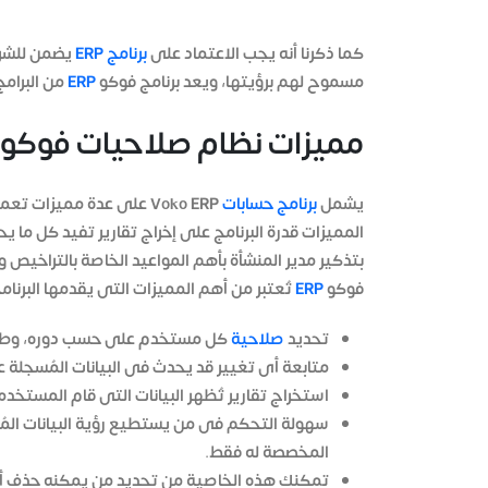
كما ذكرنا أنه يجب الاعتماد على
برنامج ERP
يضمن للشركا
مسموح لهم برؤيتها، ويعد برنامج فوكو
ERP
من البرامج
مميزات نظام صلاحيات فوكو
يشمل
برنامج حسابات
Voko ERP على عدة مميزا
المميزات قدرة البرنامج على إخراج تقارير تفيد كل ما
بتذكير مدير المنشأة بأهم المواعيد الخاصة بالتراخيص
فوكو
ERP
تُعتبر من أهم المميزات التى يقدمها البرنا
تحديد
صلاحية
كل مستخدم على حسب دوره، وطب
متابعة أى تغيير قد يحدث فى البيانات المُسجلة عل
استخراج تقارير تُظهر البيانات التى قام المستخد
سهولة التحكم فى من يستطيع رؤية البيانات الم
المخصصة له فقط.
تمكنك هذه الخاصية من تحديد من يمكنه حذف أي