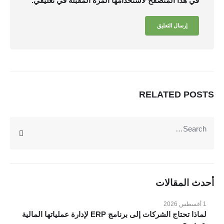
في هذا المتصفح لاستخدامها المرة المقبلة في تعليقي.
يمنحك نظام فوكو مميزات تساعدك على إدارة ومراقبة عملك
بسهولة : لوحة معلومات وداش بورد , تقارير تحليلات الاعمال
بتقنية BI , ربط الفروع , نظام صلاحيات محكم , توقع الموازنات
بتقنية الذكاء الاصطناعي AI , تتبع دورة سير العمل والمهام ,
RELATED
POSTS
المزيد
متعدد اللغات , الربط مع الرسائل والبريد الإليكتروني...
عن VOKO ERP
الرئيسية
المميزات
أحدث المقالات
الانظمة
1 أغسطس 2026
المدونة
لماذا تحتاج الشركات إلى برنامج ERP لإدارة عملياتها المالية
عملائنا